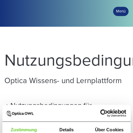
Menü
Nutzungsbeding
Optica Wissens- und Lernplattform
→
Nutzungsbedingungen für
Vertragspartner
→
Nutzungsbedingungen für
Zustimmung
Details
Über Cookies
Mitarbeiter-Account