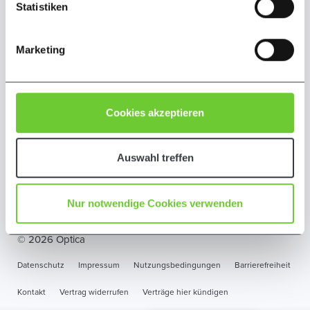
können Sie jederzeit über den Link in unsere
Statistiken
Datenschutz-Informationen „Cookie-Einstellungen
ändern“ abändern. Hier finden Sie unsere
Datenschutz-
398
Bewertungen auf ProvenExpert.com
Marketing
Informationen
und unser
Impressum
.
Optica Abrechnungszentrum
Dr.Güldener GmbH
Cookies akzeptieren
Auswahl treffen
Nur notwendige Cookies verwenden
© 2026 Optica
Datenschutz
Impressum
Nutzungsbedingungen
Barrierefreiheit
Kontakt
Vertrag widerrufen
Verträge hier kündigen