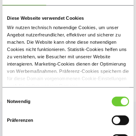
→
Nutzungsbedingungen für OWL
Campus
Diese Webseite verwendet Cookies
Wir nutzen technisch notwendige Cookies, um unser
→
Nutzungsbedingungen für OWL
Angebot nutzerfreundlicher, effektiver und sicherer zu
Schüler
machen. Die Website kann ohne diese notwendigen
→
Nutzungsbedingungen für OWL24
Cookies nicht funktionieren. Statistik-Cookies helfen uns
zu verstehen, wie Besucher mit unserer Website
→
Leistungsbeschreibung - Anlage 1
interagieren. Marketing-Cookies dienen der Optimierung
von Werbemaßnahmen. Präferenz-Cookies speichern die
für diese Domain vorgenommenen Cookie-Einstellungen
auch für andere unserer Domains.
Indem Sie auf den Button „Cookies akzeptieren“ klicken,
Einwilligungsauswahl
stimmen Sie der Verwendung von Präferenz-, Statistik-
Notwendig
und Marketing-Cookies zu. Durch Klicken auf den Button
„Auswahl treffen“ stimmen Sie lediglich der Verwendung
Präferenzen
der von Ihnen über die Checkboxen ausgewählten
Zahlungsmethoden
Cookies zu. Ihre einmal getroffenen Cookie-Einstellungen