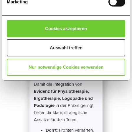
Marketing
Informationen
und unser
Impressum
.
Cookies akzeptieren
Erfolgsfaktoren
für die
Auswahl treffen
Implementierung
von Evidenz im
Nur notwendige Cookies verwenden
Therapiealltag
Damit die Integration von
Evidenz für Physiotherapie,
Ergotherapie, Logopädie und
Podologie
in der Praxis gelingt,
helfen dir klare, strategische
Ansätze für dein Team:
Don't:
Fronten verhärten.