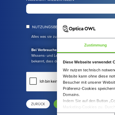
NUTZUNGSBEDINGUNGEN ZUSTIMMEN
Alles was sie zu
Datenschutz
und
Nutzungsbedingu
Zustimmung
Bei Verbrauchern
: Ich stimme zu, dass Optica mir d
Wissens- und Lernplattform vor Ablauf der Widerrufsfri
bekannt, dass damit mein Widerrufsrecht mit vollständ
Diese Webseite verwendet 
Wir nutzen technisch notwend
Website kann ohne diese notw
Besucher mit unserer Websi
Präferenz-Cookies speichern
Domains.
Indem Sie auf den Button „Co
ZURÜCK
JETZT REGISTRIEREN
Marketing-Cookies zu. Durch 
Ihnen über die Checkboxen a