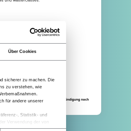
ws und Masterclasses.
en
Über Cookies
o Monat
inkl. Ust.
nd sicherer zu machen. Die
LEN
ns zu verstehen, wie
n Werbemaßnahmen.
OWL bis zum 31.08.2026 kostenfrei. Bei Kündigung nach
h für andere unserer
te Abbuchung zum 15.09.2026.
ferenz-, Statistik- und
h der Verwendung der von
lungen können Sie jederzeit