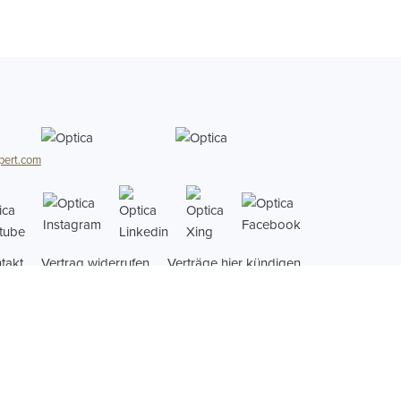
pert.com
ungszentrum Dr.Güldener GmbH
takt
Vertrag widerrufen
Verträge hier kündigen