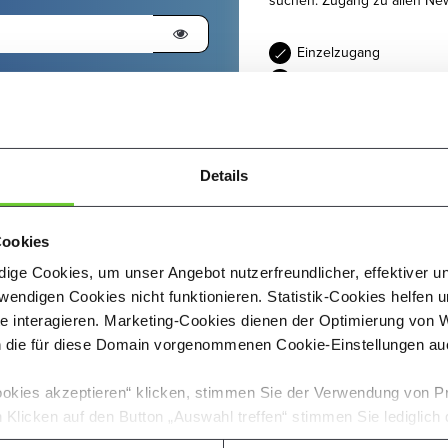
suchen. Zugang zu allen Ne
Einzelzugang
Exklusive Weiterbildung
Aktuelle News
ngen
wissen sollten.
Details
ie Nutzungsmöglichkeit der
Monatlich
Jahresabo
st zur Verfügung stellt. Mir ist
5,99 €
iger Vertragserfüllung erlischt.
Cookies
pr
ige Cookies, um unser Angebot nutzerfreundlicher, effektiver u
ANDERES MODELL WÄH
endigen Cookies nicht funktionieren. Statistik-Cookies helfen u
te interagieren. Marketing-Cookies dienen der Optimierung vo
* Neukund:innen nutzen Optica 
 die für diese Domain vorgenommenen Cookie-Einstellungen auc
dem 31.08.2026 erfolgt die ers
okies akzeptieren“ klicken, stimmen Sie der Verwendung von Prä
Klicken auf den Button „Auswahl treffen“ stimmen Sie lediglic
usgewählten Cookies zu. Ihre einmal getroffenen Cookie-Einstel