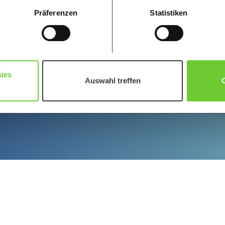
nschutz-Informationen „Cookie-Einstellungen ändern“ abändern. 
Präferenzen
Statistiken
und unser
Impressum
.
ies
Auswahl treffen
C