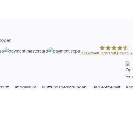
hoden
399
Bewertungen auf ProvenEx
Optica Abrechn
chutz
Impressum
Nutzungsbedingungen
Barrierefreiheit
Kon