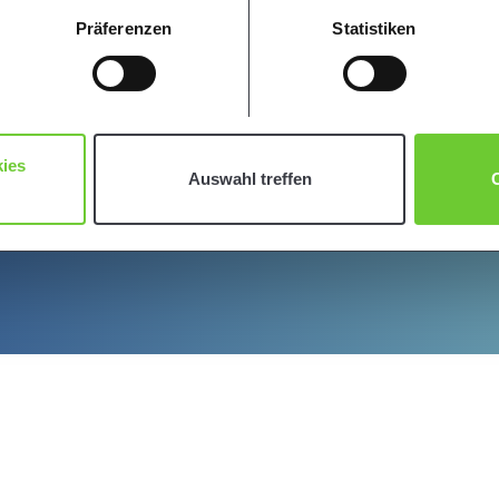
nschutz-Informationen „Cookie-Einstellungen ändern“ abändern. 
Präferenzen
Statistiken
und unser
Impressum
.
ies
Auswahl treffen
C