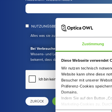
NUTZUNGSBEDINGUNGEN ZUSTIMMEN
Alles was sie zu
Datenschutz
und
Nutzungsbedingu
Zustimmung
Bei Verbrauchern
: Ich stimme zu, dass Optica mir d
Wissens- und Lernplattform vor Ablauf der Widerrufsfri
bekannt, dass damit mein Widerrufsrecht mit vollständ
Diese Webseite verwendet 
Wir nutzen technisch notwend
Website kann ohne diese notw
Besucher mit unserer Websi
Präferenz-Cookies speichern
Domains.
Indem Sie auf den Button „Co
ZURÜCK
JETZT REGISTRIEREN
Marketing-Cookies zu. Durch 
Ihnen über die Checkboxen a