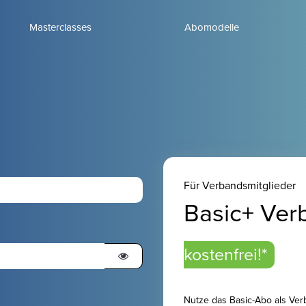
Masterclasses
Abomodelle
n
Für Verbandsmitglieder
Basic+ Ve
kostenfrei!*
Nutze das Basic-Abo als Ver