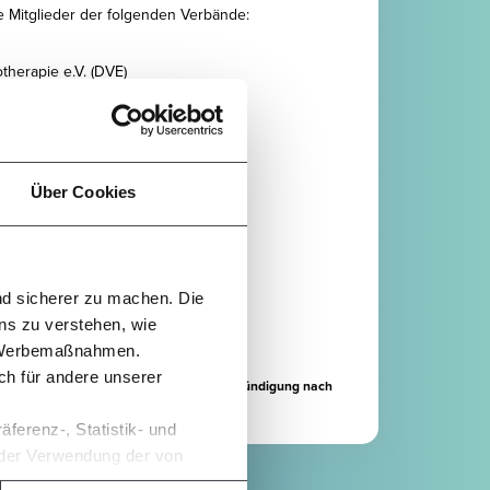
ve Mitglieder der folgenden Verbände:
herapie e.V. (DVE)
stständige in der Logopädie e. V.
Über Cookies
o Monat
inkl. Ust.
nd sicherer zu machen. Die
ns zu verstehen, wie
LEN
n Werbemaßnahmen.
h für andere unserer
OWL bis zum 31.08.2026 kostenfrei. Bei Kündigung nach
te Abbuchung zum 15.09.2026.
ferenz-, Statistik- und
h der Verwendung der von
lungen können Sie jederzeit