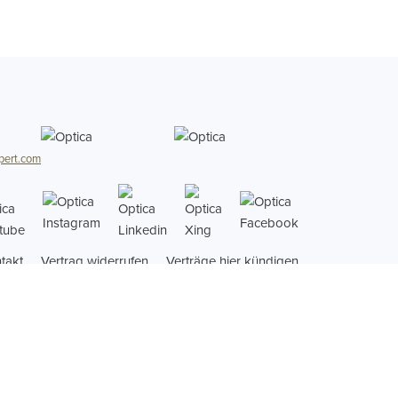
pert.com
ungszentrum Dr.Güldener GmbH
takt
Vertrag widerrufen
Verträge hier kündigen