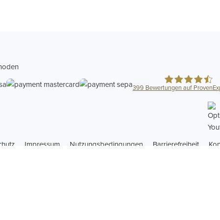
hoden
399
Bewertungen auf ProvenEx
Optica Abrechn
chutz
Impressum
Nutzungsbedingungen
Barrierefreiheit
Kon