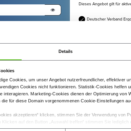
Dieses Angebot gilt für akti
Deutscher Verband Ergot
LOGO Deutschland - Selb
ngen
wissen sollten.
Details
ie Nutzungsmöglichkeit der
st zur Verfügung stellt. Mir ist
Monatlich
Jahresabo
iger Vertragserfüllung erlischt.
Cookies
2,99 €
pr
ige Cookies, um unser Angebot nutzerfreundlicher, effektiver u
endigen Cookies nicht funktionieren. Statistik-Cookies helfen u
ANDERES MODELL WÄH
te interagieren. Marketing-Cookies dienen der Optimierung vo
 die für diese Domain vorgenommenen Cookie-Einstellungen auc
* Neukund:innen nutzen Optica 
dem 31.08.2026 erfolgt die ers
okies akzeptieren“ klicken, stimmen Sie der Verwendung von Prä
Klicken auf den Button „Auswahl treffen“ stimmen Sie lediglic
usgewählten Cookies zu. Ihre einmal getroffenen Cookie-Einstel