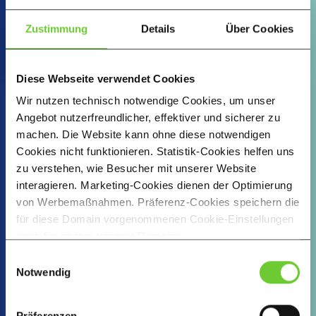
ZURÜCK
Zustimmung
Details
Über Cookies
JETZT REGISTRIEREN
Diese Webseite verwendet Cookies
Wir nutzen technisch notwendige Cookies, um unser
Für Verbandsmitglieder
Angebot nutzerfreundlicher, effektiver und sicherer zu
Praxis Verband
Bis zum
machen. Die Website kann ohne diese notwendigen
Cookies nicht funktionieren. Statistik-Cookies helfen uns
zu verstehen, wie Besucher mit unserer Website
31.08.2026 kostenfrei!*
interagieren. Marketing-Cookies dienen der Optimierung
von Werbemaßnahmen. Präferenz-Cookies speichern die
für diese Domain vorgenommenen Cookie-Einstellungen
Nutze alle Vorteile des Praxis-Abos mit bis zu 10
auch für andere unserer Domains.
Mitarbeitenden dauerhaft zum halben Preis. Dieses
Indem Sie auf den Button „Cookies akzeptieren“ klicken,
Angebot gilt für aktive Mitglieder der folgenden
Einwilligungsauswahl
stimmen Sie der Verwendung von Präferenz-, Statistik-
Verbände:
Notwendig
und Marketing-Cookies zu. Durch Klicken auf den Button
„Auswahl treffen“ stimmen Sie lediglich der Verwendung
Deutscher Verband Ergotherapie e.V. (DVE)
Präferenzen